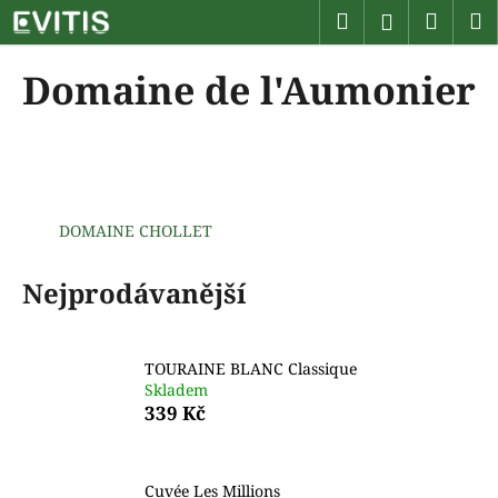
K
Přejít
Hledat
Náku
M
Přihlášen
na
o
obsah
Zpět
Zpět
košík
š
Domaine de l'Aumonier
í
C
k
o
p
o
t
DOMAINE CHOLLET
ř
Nejprodávanější
e
b
u
TOURAINE BLANC Classique
j
Skladem
e
339 Kč
t
e
n
Cuvée Les Millions