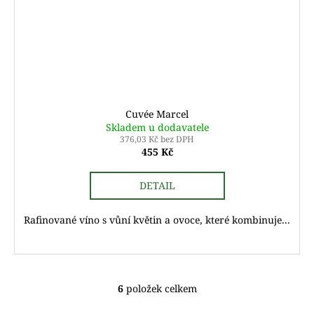
Cuvée Marcel
Skladem u dodavatele
376,03 Kč bez DPH
455 Kč
DETAIL
Rafinované víno s vůní květin a ovoce, které kombinuje...
6
položek celkem
O
v