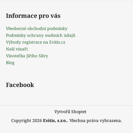
Z
l
á
á
Informace pro vás
d
p
a
a
Všeobecné obchodní podmínky
c
t
Podmínky ochrany osobních údajů
í
í
Výhody registrace na Evitis.cz
p
Naši vinaři
r
Vínotečka Jiřího Slívy
v
Blog
k
y
v
ý
Facebook
p
i
s
u
Vytvořil Shoptet
Copyright 2026
Evitis, s.r.o.
. Všechna práva vyhrazena.