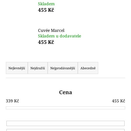
Skladem
a
455 Kč
j
í
t
Cuvée Marcel
Skladem u dodavatele
?
455 Kč
Ř
a
D
Nejlevnější
Nejdražší
Nejprodávanější
Abecedně
o
z
p
e
o
n
Cena
r
í
u
339
Kč
455
Kč
p
č
r
u
j
o
e
d