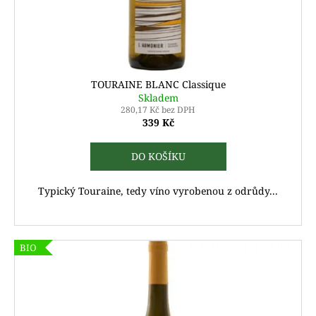
d
u
k
t
ů
TOURAINE BLANC Classique
Skladem
280,17 Kč bez DPH
339 Kč
DO KOŠÍKU
Typický Touraine, tedy víno vyrobenou z odrůdy...
BIO