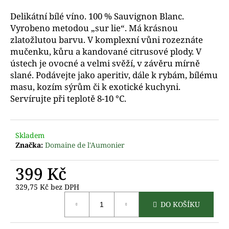
a
Delikátní bílé víno.
100 % Sauvignon Blanc.
j
Vyrobeno metodou „sur lie“. Má krásnou
í
zlatožlutou barvu.
V k
omplexní vůni rozeznáte
t
mučenku, kůru a kandované citrusové plody.
V
ú
stech je ovocné a velmi svěží, v závěru mírně
?
slané. Podávejte jako aperitiv, dále k rybám, bílému
masu, kozím sýrům či k exotické kuchyni.
Servírujte při teplotě 8-10 °C.
D
o
Skladem
p
Značka:
Domaine de l'Aumonier
o
r
399 Kč
u
č
329,75 Kč bez DPH
Měrná
u
DO KOŠÍKU
cena:
j
e