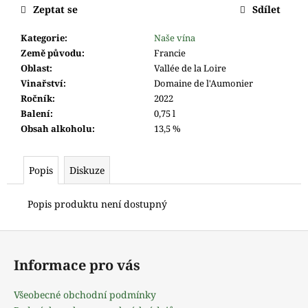
m
Zeptat se
Sdílet
e
Kategorie
:
Naše vína
Země původu
:
Francie
Oblast
:
Vallée de la Loire
Vinařství
:
Domaine de l'Aumonier
Ročník
:
2022
Balení
:
0,75 l
Obsah alkoholu
:
13,5 %
Popis
Diskuze
Popis produktu není dostupný
Z
á
Informace pro vás
p
a
Všeobecné obchodní podmínky