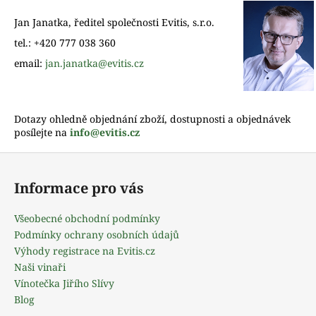
a
Jan Janatka,
ředitel společnosti Evitis, s.r.o.
j
tel.: +420 777 038 360
í
email:
jan.janatka@evitis.cz
t
?
Dotazy ohledně objednání zboží, dostupnosti a objednávek
posílejte na
info@evitis.cz
Z
D
á
o
Informace pro vás
p
p
o
a
Všeobecné obchodní podmínky
r
t
Podmínky ochrany osobních údajů
u
í
Výhody registrace na Evitis.cz
č
Naši vinaři
u
Vínotečka Jiřího Slívy
j
Blog
e