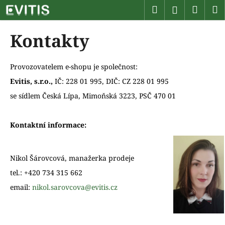
K
Přejít
Hledat
Náku
M
Přihlášen
na
o
obsah
Zpět
Zpět
košík
š
Kontakty
í
C
k
o
Provozovatelem e-shopu je společnost:
p
Evitis, s.r.o.,
IČ
: 228 01 995,
DIČ: CZ 228 01 995
o
se sídlem Česká Lípa, Mimoňská 3223, PSČ 470 01
t
ř
Kontaktní informace:
e
b
u
Nikol Šárovcová, manažerka prodeje
j
tel.: +420 734 315 662
e
email:
nikol.sarovcova@evitis.cz
t
e
n