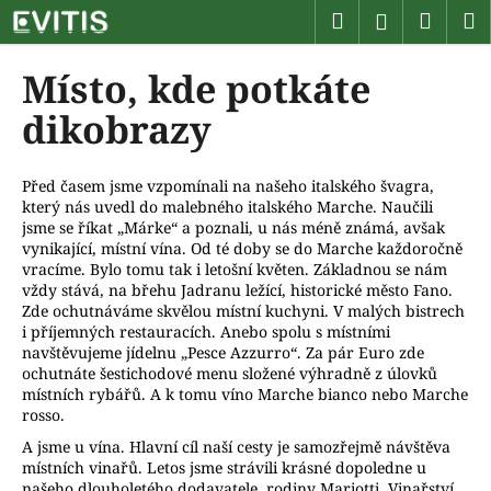
K
Přejít
Hledat
Náku
M
Přihlášen
na
o
obsah
Zpět
Zpět
košík
š
Místo, kde potkáte
í
C
dikobrazy
k
o
p
Před časem jsme vzpomínali na našeho italského švagra,
o
který nás uvedl do malebného italského Marche. Naučili
t
jsme se říkat „Márke“ a poznali, u nás méně známá, avšak
vynikající, místní vína. Od té doby se do Marche každoročně
ř
vracíme. Bylo tomu tak i letošní květen. Základnou se nám
e
vždy stává, na břehu Jadranu ležící, historické město Fano.
Zde ochutnáváme skvělou místní kuchyni. V malých bistrech
b
i příjemných restauracích. Anebo spolu s místními
u
navštěvujeme jídelnu „Pesce Azzurro“. Za pár Euro zde
j
ochutnáte šestichodové menu složené výhradně z úlovků
místních rybářů. A k tomu víno Marche bianco nebo Marche
e
rosso.
t
A jsme u vína. Hlavní cíl naší cesty je samozřejmě návštěva
e
místních vinařů. Letos jsme strávili krásné dopoledne u
n
našeho dlouholetého dodavatele, rodiny Mariotti. Vinařství