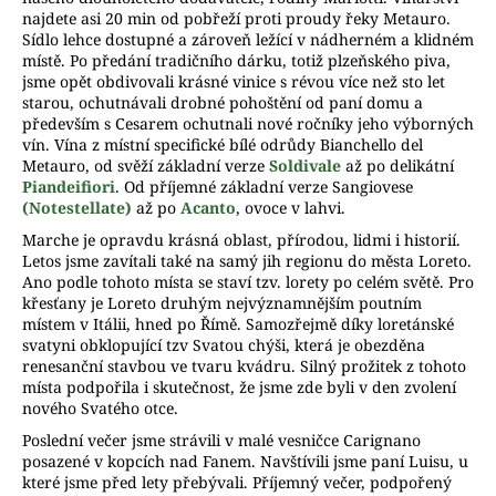
najdete asi 20 min od pobřeží proti proudy řeky Metauro.
a
Sídlo lehce dostupné a zároveň ležící v nádherném a klidném
j
místě. Po předání tradičního dárku, totiž plzeňského piva,
í
jsme opět obdivovali krásné vinice s révou více než sto let
starou, ochutnávali drobné pohoštění od paní domu a
t
především s Cesarem ochutnali nové ročníky jeho výborných
?
vín. Vína z místní specifické bílé odrůdy Bianchello del
Metauro, od svěží základní verze
Soldivale
až po delikátní
Piandeifiori
. Od příjemné základní verze Sangiovese
(Notestellate)
až po
Acanto
, ovoce v lahvi.
Marche je opravdu krásná oblast, přírodou, lidmi i historií.
D
Letos jsme zavítali také na samý jih regionu do města Loreto.
o
Ano podle tohoto místa se staví tzv. lorety po celém světě. Pro
křesťany je Loreto druhým nejvýznamnějším poutním
p
místem v Itálii, hned po Římě. Samozřejmě díky loretánské
o
svatyni obklopující tzv Svatou chýši, která je obezděna
r
renesanční stavbou ve tvaru kvádru. Silný prožitek z tohoto
u
místa podpořila i skutečnost, že jsme zde byli v den zvolení
č
nového Svatého otce.
u
Poslední večer jsme strávili v malé vesničce Carignano
j
posazené v kopcích nad Fanem. Navštívili jsme paní Luisu, u
e
které jsme před lety přebývali. Příjemný večer, podpořený