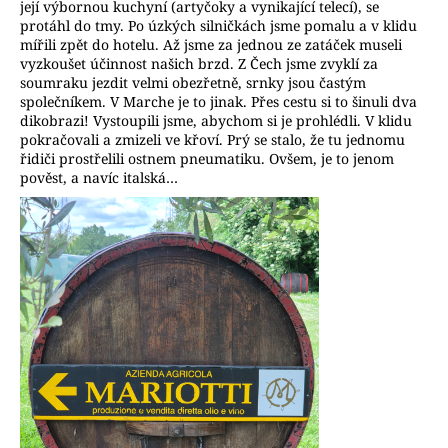
m
její výbornou kuchyní (artyčoky a vynikající telecí), se
protáhl do tmy. Po úzkých silničkách jsme pomalu a v klidu
e
mířili zpět do hotelu. Až jsme za jednou ze zatáček museli
vyzkoušet účinnost našich brzd. Z Čech jsme zvyklí za
soumraku jezdit velmi obezřetně, srnky jsou častým
společníkem. V Marche je to jinak. Přes cestu si to šinuli dva
dikobrazi! Vystoupili jsme, abychom si je prohlédli. V klidu
pokračovali a zmizeli ve křoví. Prý se stalo, že tu jednomu
řidiči prostřelili ostnem pneumatiku. Ovšem, je to jenom
pověst, a navíc italská…