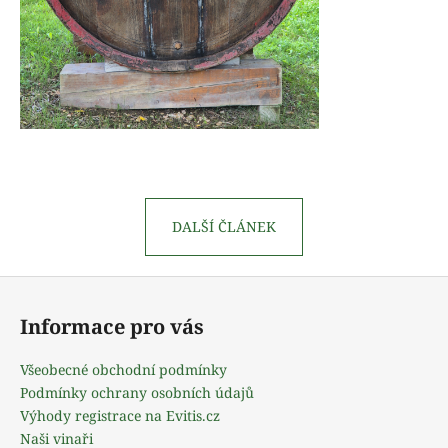
DALŠÍ ČLÁNEK
Z
á
Informace pro vás
p
a
Všeobecné obchodní podmínky
t
Podmínky ochrany osobních údajů
í
Výhody registrace na Evitis.cz
Naši vinaři