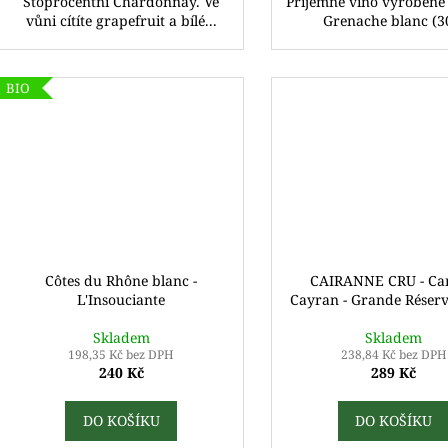
Stoprocentní Chardonnay. Ve
Příjemné víno vyrobené
vůni cítíte grapefruit a bílé...
Grenache blanc (30
BIO
Côtes du Rhône blanc -
CAIRANNE CRU - Cam
L'Insouciante
Cayran - Grande Réserv
Skladem
Skladem
198,35 Kč bez DPH
238,84 Kč bez DPH
240 Kč
289 Kč
DO KOŠÍKU
DO KOŠÍKU