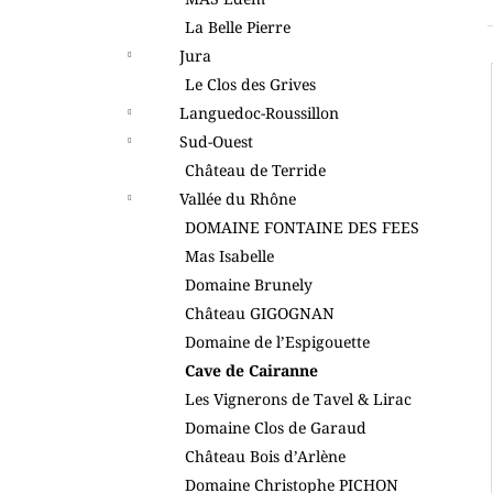
l
La Belle Pierre
Jura
Le Clos des Grives
Languedoc-Roussillon
Sud-Ouest
Château de Terride
Vallée du Rhône
DOMAINE FONTAINE DES FEES
Mas Isabelle
Domaine Brunely
Château GIGOGNAN
Domaine de l’Espigouette
Cave de Cairanne
Les Vignerons de Tavel & Lirac
Domaine Clos de Garaud
Château Bois d’Arlène
Domaine Christophe PICHON