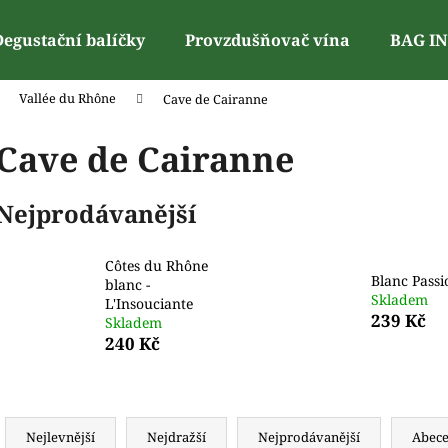
Degustační balíčky
Provzdušňovač vína
BAG I
Vallée du Rhône
Cave de Cairanne
Co potřebujete najít?
Cave de Cairanne
Nejprodávanější
Doporučujeme
Côtes du Rhône
Blanc Passi
blanc -
Skladem
L'Insouciante
239 Kč
Skladem
240 Kč
Ř
a
Nejlevnější
Nejdražší
Nejprodávanější
Abec