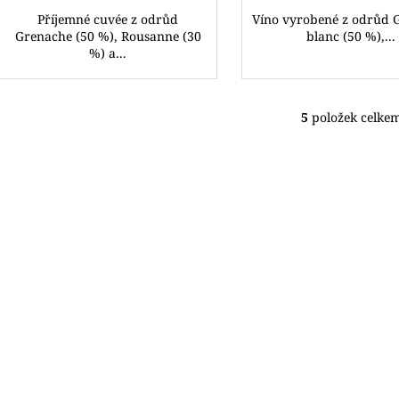
Příjemné cuvée z odrůd
Víno vyrobené z odrůd 
Grenache (50 %), Rousanne (30
blanc (50 %),...
%) a...
5
položek celke
O
v
l
á
d
a
c
í
p
r
v
k
y
v