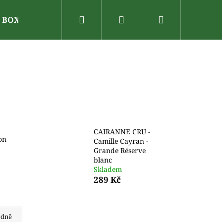
Hledat
Přihlášení
Nákupní
N BOX
Dárkové poukazy
Vinařské oblasti
V
košík
CAIRANNE CRU -
on
Camille Cayran -
Grande Réserve
blanc
Skladem
289 Kč
edně