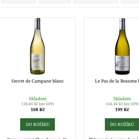
z
e
V
n
ý
í
p
p
i
r
s
o
p
d
r
u
o
k
d
Secret de Campane blanc
Le Pas de la Beaume 
t
u
ů
k
Skladem
Skladem
t
138,84 Kč bez DPH
164,46 Kč bez DPH
168 Kč
199 Kč
ů
DO KOŠÍKU
DO KOŠÍKU