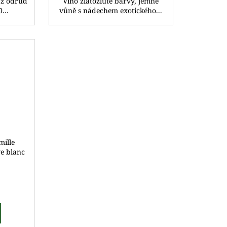
 z odrůd
Víno zlatožluté barvy, jemné
...
vůně s nádechem exotického...
ille
e blanc