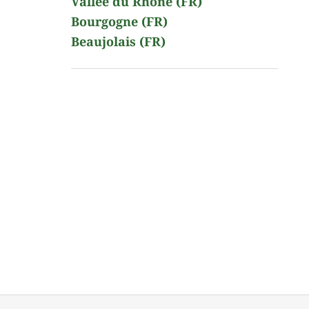
Vallée du Rhône (FR)
Bourgogne (FR)
Beaujolais (FR)
Z