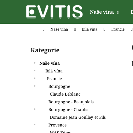
K
Přejít
na
o
Naše vína
obsah
Zpět
Zpět
š
do
do
í
Domů
Naše vína
Bílá vína
Francie
k
obchodu
obchodu
P
o
Kategorie
Přeskočit
s
kategorie
t
Naše vína
r
Bílá vína
a
Francie
n
Bourgogne
n
Claude Leblanc
í
Bourgogne - Beaujolais
p
Bourgogne - Chablis
a
Domaine Jean Goulley et Fils
n
Provence
e
MAS Edem