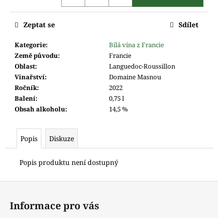
m
e
Zeptat se
Sdílet
Kategorie
:
Bílá vína z Francie
Země původu
:
Francie
Oblast
:
Languedoc-Roussillon
Vinařství
:
Domaine Masnou
Ročník
:
2022
Balení
:
0,75 l
Obsah alkoholu
:
14,5 %
Popis
Diskuze
Popis produktu není dostupný
Z
á
Informace pro vás
p