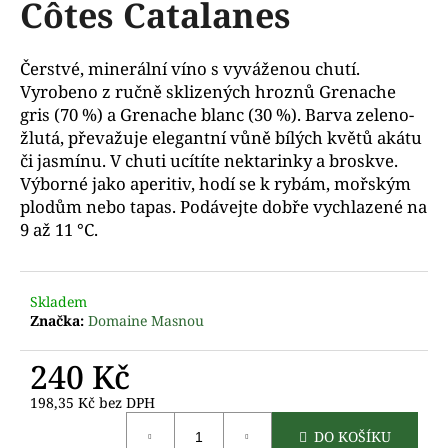
Côtes Catalanes
a
j
Čerstvé, minerální víno s vyváženou chutí.
í
Vyrobeno z ručně sklizených hroznů Grenache
t
gris (70 %) a Grenache blanc (30 %). Barva zeleno-
?
žlutá, převažuje elegantní vůně bílých květů akátu
či jasmínu. V chuti ucítíte nektarinky a broskve.
Výborné jako aperitiv, hodí se k rybám, mořským
plodům nebo tapas. Podávejte dobře vychlazené na
9 až 11 °C.
D
o
p
o
Skladem
r
Značka:
Domaine Masnou
u
č
240 Kč
u
198,35 Kč bez DPH
j
Měrná
e
DO KOŠÍKU
cena: