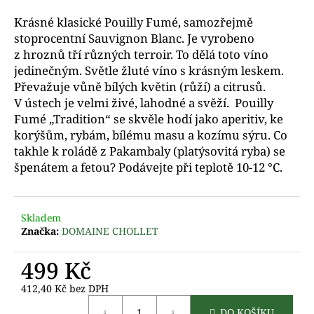
a
Krásné klasické Pouilly Fumé, samozřejmě
j
stoprocentní Sauvignon Blanc. Je vyrobeno
í
z hroznů tří různých terroir. To dělá toto víno
t
jedinečným. Světle žluté víno s krásným leskem.
Převažuje vůně bílých květin (růží) a citrusů.
?
V ústech je velmi živé, lahodné a svěží. Pouilly
Fumé „Tradition“ se skvěle hodí jako aperitiv, ke
korýšům, rybám, bílému masu a kozímu sýru. Co
takhle k roládě z Pakambaly (platýsovitá ryba) se
D
špenátem a fetou? Podávejte při teplotě 10-12 °C.
o
p
o
Skladem
r
Značka:
DOMAINE CHOLLET
u
č
499 Kč
u
j
412,40 Kč bez DPH
Měrná
e
DO KOŠÍKU