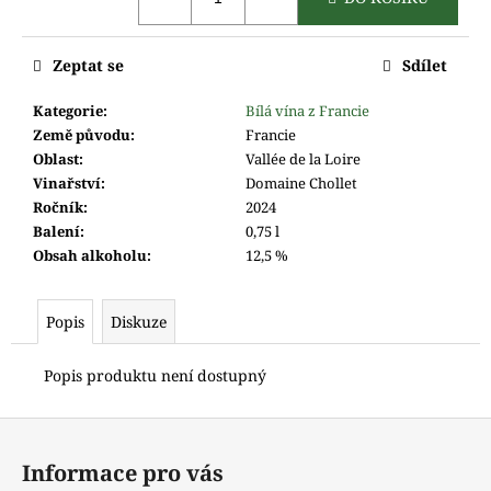
cena:
m
e
Zeptat se
Sdílet
Kategorie
:
Bílá vína z Francie
Země původu
:
Francie
Oblast
:
Vallée de la Loire
Vinařství
:
Domaine Chollet
Ročník
:
2024
Balení
:
0,75 l
Obsah alkoholu
:
12,5 %
Popis
Diskuze
Popis produktu není dostupný
Z
á
Informace pro vás
p