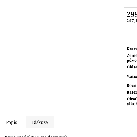
29
247,
Měr
cena:
Kate
Zem
půvo
Obla
Vina
Ročn
Bale
Obsa
alko
Popis
Diskuze