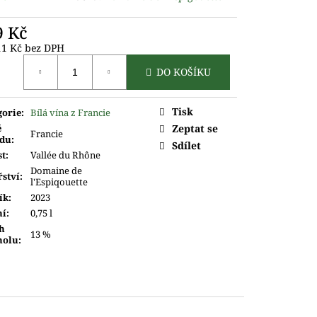
9 Kč
11 Kč bez DPH
ná
DO KOŠÍKU
Tisk
gorie
:
Bílá vína z Francie
ě
Zeptat se
Francie
du
:
Sdílet
st
:
Vallée du Rhône
Domaine de
řství
:
l'Espiqouette
ík
:
2023
ní
:
0,75 l
h
13 %
holu
: