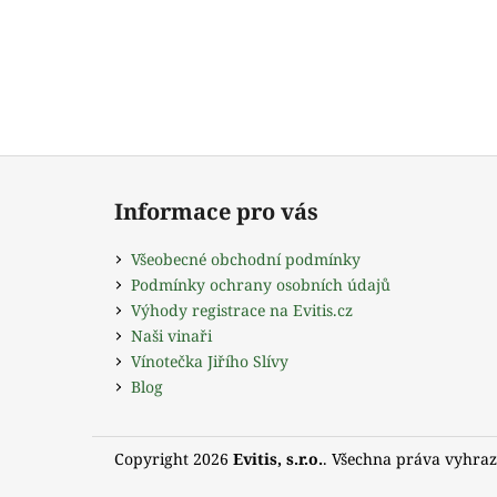
Z
á
Informace pro vás
p
a
Všeobecné obchodní podmínky
t
Podmínky ochrany osobních údajů
í
Výhody registrace na Evitis.cz
Naši vinaři
Vínotečka Jiřího Slívy
Blog
Copyright 2026
Evitis, s.r.o.
. Všechna práva vyhraz