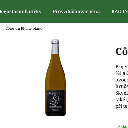
Degustační balíčky
Provzdušňovač vína
BAG I
Côtes du Rhône blanc
Co potřebujete najít?
Cô
Doporučujeme
Příje
%) a 
ovocn
hruše
Skvěl
také 
při t
Skla