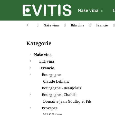
K
Přejít
na
o
Naše vína
obsah
Zpět
Zpět
š
do
do
í
Domů
Naše vína
Bílá vína
Francie
k
obchodu
obchodu
P
o
Kategorie
Přeskočit
s
kategorie
t
Naše vína
r
Bílá vína
a
Francie
n
Bourgogne
n
Claude Leblanc
í
Bourgogne - Beaujolais
p
Bourgogne - Chablis
a
Domaine Jean Goulley et Fils
n
Provence
e
MAS Edem