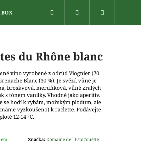
Hledat
Přihlášení
Nákupní
N BOX
Dárkové poukazy
Vinařské oblasti
V
košík
tes du Rhône blanc
mné víno vyrobené z odrůd Viognier (70
Grenache Blanc (30 %). Je svěží, vůně je
á, broskvová, meruňková, vůně zralých
k s tónem vanilky. Vhodné jako aperitiv.
e se hodí k rybám, mořským plodům, ale
(máme vyzkoušeno) k raclette. Podávejte
eplotě 12-14 °C.
dem
Značka:
Domaine de l'Espigouette