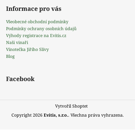
á
a
Informace pro vás
p
j
a
í
Všeobecné obchodní podmínky
t
Podmínky ochrany osobních údajů
t
í
Výhody registrace na Evitis.cz
?
Naši vinaři
Vínotečka Jiřího Slívy
Blog
D
o
Facebook
p
o
r
u
Vytvořil Shoptet
č
Copyright 2026
Evitis, s.r.o.
. Všechna práva vyhrazena.
u
j
e