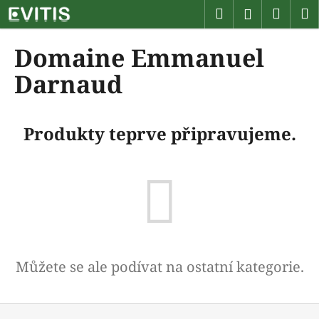
K
Přejít
Hledat
Náku
M
Přihlášen
na
o
obsah
Zpět
Zpět
košík
š
Domaine Emmanuel
í
C
Darnaud
k
o
p
Produkty teprve připravujeme.
o
t
ř
e
b
u
j
e
Můžete se ale podívat na ostatní kategorie.
t
e
Z
n