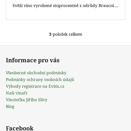
Svěží víno vyrobené stoprocentně z odrůdy Braucol....
3
položek celkem
O
v
Z
l
á
á
Informace pro vás
d
p
a
a
Všeobecné obchodní podmínky
c
t
Podmínky ochrany osobních údajů
í
í
Výhody registrace na Evitis.cz
p
Naši vinaři
r
Vínotečka Jiřího Slívy
v
Blog
k
y
v
ý
Facebook