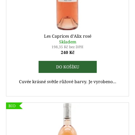
d
u
k
t
ů
Les Caprices d’Alix rosé
Skladem
198,35 Kč bez DPH
240 Kč
DO KOŠÍKU
Cuvée krásné světle růžové barvy. Je vyrobeno...
BIO