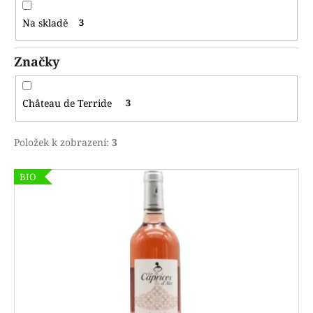
m
u
e
Na skladě
3
k
t
Značky
ů
Château de Terride
3
Položek k zobrazení:
3
V
BIO
ý
p
i
s
p
r
o