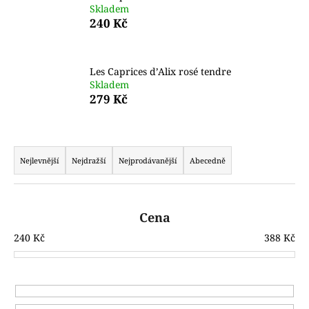
Skladem
a
240 Kč
j
í
t
Les Caprices d’Alix rosé tendre
Skladem
?
279 Kč
Ř
a
D
Nejlevnější
Nejdražší
Nejprodávanější
Abecedně
o
z
p
e
o
n
Cena
r
í
u
240
Kč
388
Kč
p
č
r
u
j
o
e
d