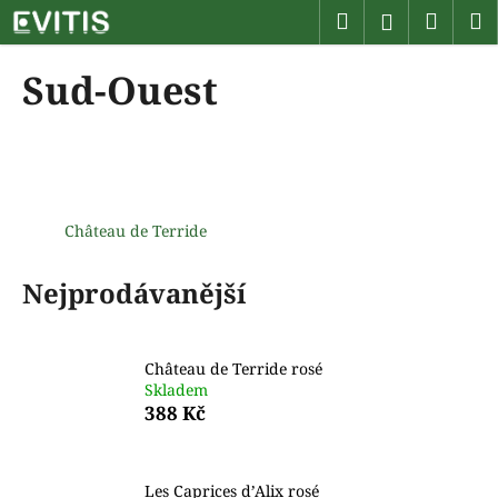
K
Přejít
Hledat
Náku
M
Přihlášen
na
o
obsah
Zpět
Zpět
košík
š
Sud-Ouest
í
C
k
o
p
o
t
Château de Terride
ř
Nejprodávanější
e
b
u
Château de Terride rosé
j
Skladem
e
388 Kč
t
e
n
Les Caprices d’Alix rosé