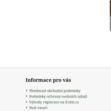
Z
á
Informace pro vás
p
a
Všeobecné obchodní podmínky
t
Podmínky ochrany osobních údajů
í
Výhody registrace na Evitis.cz
Naši vinaři