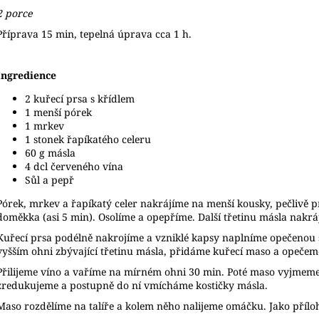
2 porce
Příprava 15 min, tepelná úprava cca 1 h.
Ingredience
2 kuřecí prsa s křídlem
1 menší pórek
1 mrkev
1 stonek řapíkatého celeru
60 g másla
4 dcl červeného vína
Sůl a pepř
Pórek, mrkev a řapíkatý celer nakrájíme na menší kousky, pečlivě
doměkka (asi 5 min). Osolíme a opepříme. Další třetinu másla nakrá
Kuřecí prsa podélně nakrojíme a vzniklé kapsy naplníme opečenou s
vyšším ohni zbývající třetinu másla, přidáme kuřecí maso a opečeme
Přilijeme víno a vaříme na mírném ohni 30 min. Poté maso vyjmem
zredukujeme a postupně do ní vmícháme kostičky másla.
Maso rozdělíme na talíře a kolem něho nalijeme omáčku. Jako příloha