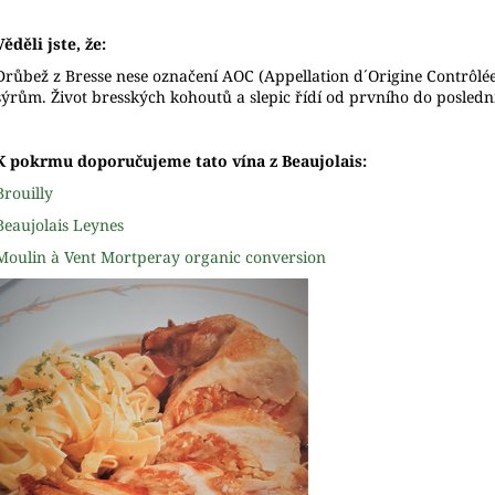
Věděli jste, že:
Drůbež z Bresse nese označení AOC (Appellation d´Origine Contrôlée
sýrům. Život bresských kohoutů a slepic řídí od prvního do posledn
K pokrmu doporučujeme tato vína z Beaujolais:
Brouilly
Beaujolais Leynes
Moulin à Vent Mortperay organic conversion