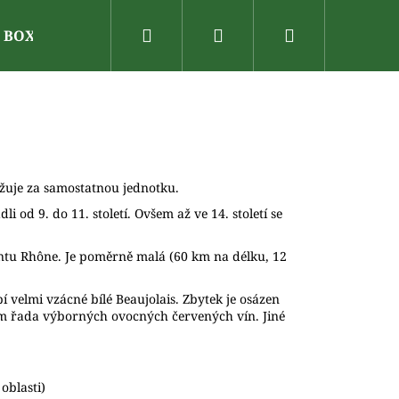
Hledat
Přihlášení
Nákupní
N BOX
Dárkové poukazy
Vinařské oblasti
V
košík
ažuje za samostatnou jednotku.
 od 9. do 11. století. Ovšem až ve 14. století se
ntu Rhône. Je poměrně malá (60 km na délku, 12
 velmi vzácné bílé Beaujolais. Zbytek je osázen
ím řada výborných ovocných červených vín. Jiné
oblasti)