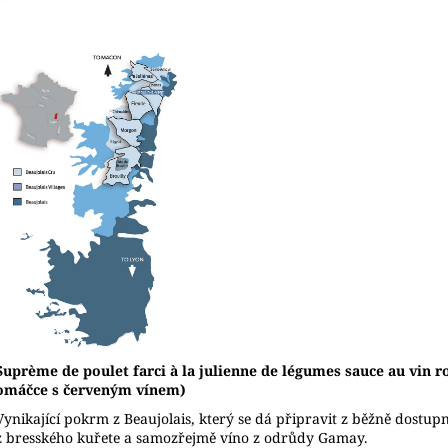
Suprème de poulet farci à la julienne de légumes sauce au vin 
omáčce s červeným vínem)
Vynikající pokrm z Beaujolais, který se dá připravit z běžně dostupn
z bresského kuřete a samozřejmě víno z odrůdy Gamay.