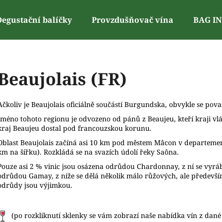
Degustační balíčky
Provzdušňovač vína
BAG I
Co potřebujete najít?
Beaujolais (FR)
Ačkoliv je Beaujolais oficiálně součástí Burgundska, obvykle se pov
Doporučujeme
Jméno tohoto regionu je odvozeno od pánů z Beaujeu, kteří kraji vládli
kraj Beaujeu dostal pod francouzskou korunu.
Oblast Beaujolais začíná asi 10 km pod městem Mâcon v departeme
km na šířku). Rozkládá se na svazích údolí řeky Saôna.
Pouze asi 2 % vinic jsou osázena odrůdou Chardonnay, z ní se vyrábí
odrůdou Gamay, z níže se dělá několik málo růžových, ale předevš
odrůdy jsou výjimkou.
(po rozkliknutí sklenky se vám zobrazí naše nabídka vín z dané 