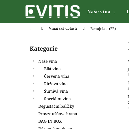
K
Přejít
na
o
Naše vína
obsah
Zpět
Zpět
š
do
do
í
Domů
Vinařské oblasti
Beaujolais (FR)
k
obchodu
obchodu
P
o
Kategorie
Přeskočit
s
kategorie
t
Naše vína
r
Bílá vína
a
Červená vína
n
Růžová vína
n
Šumivá vína
í
Speciální vína
p
Degustační balíčky
a
Provzdušňovač vína
n
BAG IN BOX
e
Dárkové poukazy