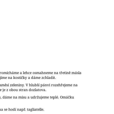
 promícháme a lehce osmahneme na třetině másla
jíme na kostičky a dáme zchladit.
měsí zeleniny. V hlubší pánvi rozehřejeme na
 je z obou stran dozlatova.
e, dáme na mísu a udržujeme teplé. Omáčku
 se hodí např. tagliatelle.