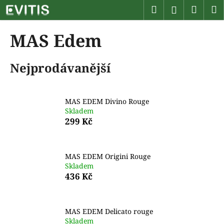
K
Přejít
Hledat
Náku
M
Přihlášen
na
o
obsah
Zpět
Zpět
košík
š
MAS Edem
í
C
k
Nejprodávanější
o
p
o
MAS EDEM Divino Rouge
t
Skladem
ř
299 Kč
e
b
u
MAS EDEM Origini Rouge
Skladem
j
436 Kč
e
t
e
MAS EDEM Delicato rouge
n
Skladem