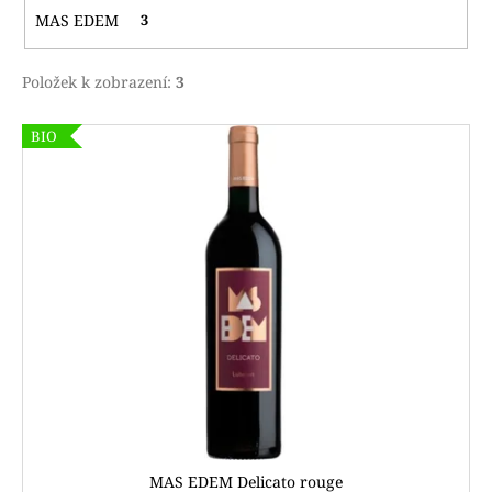
m
MAS EDEM
3
e
Položek k zobrazení:
3
V
BIO
ý
p
i
s
p
r
o
d
u
k
t
ů
MAS EDEM Delicato rouge