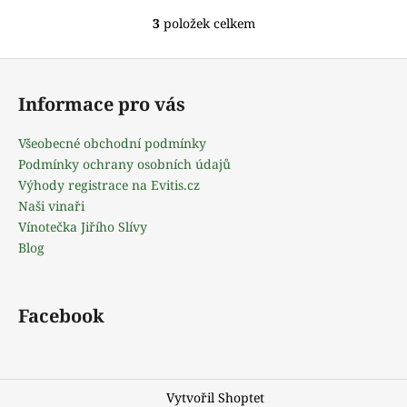
3
položek celkem
O
v
Z
l
á
á
Informace pro vás
d
p
a
a
Všeobecné obchodní podmínky
c
t
Podmínky ochrany osobních údajů
í
í
Výhody registrace na Evitis.cz
p
Naši vinaři
r
Vínotečka Jiřího Slívy
v
Blog
k
y
v
ý
Facebook
p
i
s
u
Vytvořil Shoptet