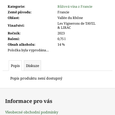
m
Kategorie
:
Růžová vína z Francie
e
Země původu
:
Francie
Oblast
:
Vallée du Rhône
Les Vignerons de TAVEL
Vinařství
:
& LIRAC
Ročník
:
2023
Balení
:
0,75 l
Obsah alkoholu
:
14 %
Položka byla vyprodána…
Popis
Diskuze
Popis produktu není dostupný
Z
á
Informace pro vás
p
a
Všeobecné obchodní podmínky