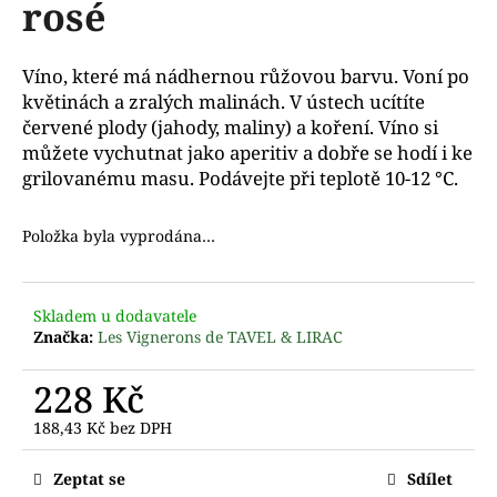
rosé
a
j
Víno, které má nádhernou růžovou barvu. Voní po
í
květinách a zralých malinách. V ústech ucítíte
t
červené plody (jahody, maliny) a koření. Víno si
?
můžete vychutnat jako aperitiv a dobře se hodí i ke
grilovanému masu. Podávejte při teplotě 10-12 °C.
Položka byla vyprodána…
D
o
p
Skladem u dodavatele
o
Značka:
Les Vignerons de TAVEL & LIRAC
r
u
228 Kč
č
188,43 Kč bez DPH
u
Měrná
j
cena:
e
Zeptat se
Sdílet