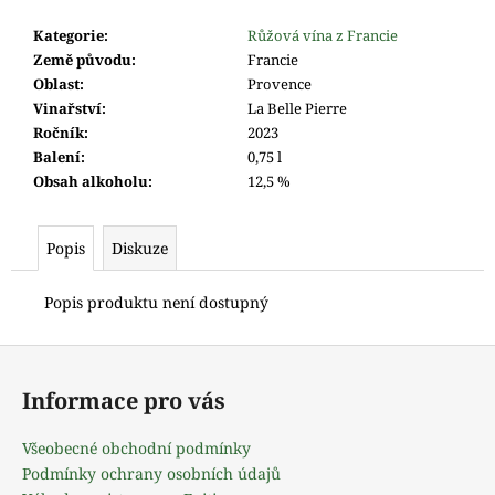
m
e
Kategorie
:
Růžová vína z Francie
Země původu
:
Francie
Oblast
:
Provence
Vinařství
:
La Belle Pierre
Ročník
:
2023
Balení
:
0,75 l
Obsah alkoholu
:
12,5 %
Popis
Diskuze
Popis produktu není dostupný
Z
á
Informace pro vás
p
a
Všeobecné obchodní podmínky
t
Podmínky ochrany osobních údajů