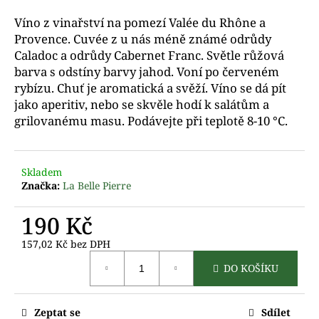
a
Víno z vinařství na pomezí Valée du
Rhône a
j
Provence.
Cuvée z u nás méně známé odrůdy
í
Caladoc a odrůdy Cabernet Franc. Světle růžová
t
barva s odstíny barvy jahod. Voní po červeném
rybízu. Chuť je aromatická a svěží. Víno se dá pít
?
jako aperitiv, nebo se skvěle hodí k salátům a
grilovanému masu. Podávejte při teplotě 8-10 °C.
D
Skladem
o
Značka:
La Belle Pierre
p
o
190 Kč
r
u
157,02 Kč bez DPH
Měrná
č
DO KOŠÍKU
cena:
u
j
e
Zeptat se
Sdílet