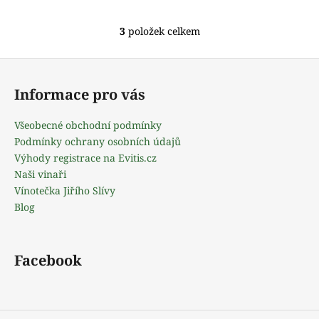
3
položek celkem
O
v
Z
l
á
á
Informace pro vás
d
p
a
a
Všeobecné obchodní podmínky
c
t
Podmínky ochrany osobních údajů
í
í
Výhody registrace na Evitis.cz
p
Naši vinaři
r
Vínotečka Jiřího Slívy
v
Blog
k
y
v
ý
Facebook
p
i
s