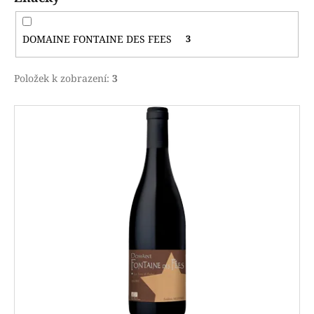
ů
m
e
DOMAINE FONTAINE DES FEES
3
Položek k zobrazení:
3
V
ý
p
i
s
p
r
o
d
u
k
t