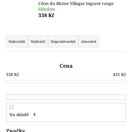
Côtes du Rhône Villages Séguret rouge
a
Skladem
j
338 Kč
í
t
Ř
?
a
Nejlevnější
Nejdražší
Nejprodávanější
Abecedně
z
e
n
Cena
D
í
338
Kč
435
Kč
o
p
p
r
o
o
r
u
d
č
u
u
Na skladě
3
k
j
t
e
Značky