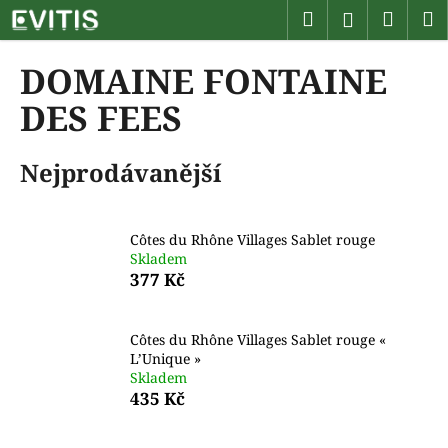
K
Přejít
Hledat
Náku
M
Přihlášen
na
o
obsah
Zpět
Zpět
košík
š
DOMAINE FONTAINE
í
C
DES FEES
k
o
p
Nejprodávanější
o
t
ř
Côtes du Rhône Villages Sablet rouge
e
Skladem
377 Kč
b
u
j
Côtes du Rhône Villages Sablet rouge «
L’Unique »
e
Skladem
t
435 Kč
e
n