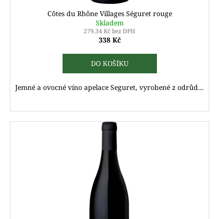
ů
Côtes du Rhône Villages Séguret rouge
Skladem
279,34 Kč bez DPH
338 Kč
DO KOŠÍKU
Jemné a ovocné víno apelace Seguret, vyrobené z odrůd...