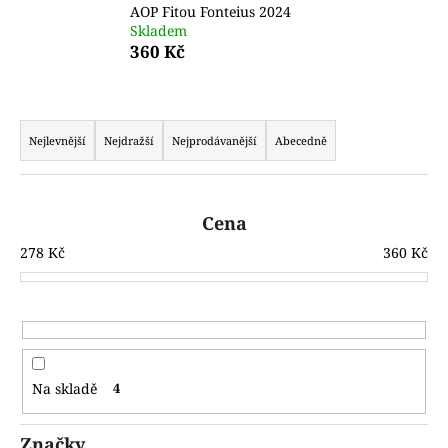
AOP Fitou Fonteius 2024
a
Skladem
j
360 Kč
í
t
Ř
?
a
Nejlevnější
Nejdražší
Nejprodávanější
Abecedně
z
e
n
Cena
D
í
278
Kč
360
Kč
o
p
p
r
o
o
r
u
d
č
u
u
Na skladě
4
k
j
t
e
Značky