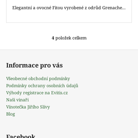
Elegantní a ovocné Fitou vyrobené z odrůd Grenache...
4
položek celkem
O
v
Z
l
á
á
Informace pro vás
d
p
a
a
Všeobecné obchodní podmínky
c
t
Podmínky ochrany osobních údajů
í
í
Výhody registrace na Evitis.cz
p
Naši vinaři
r
Vínotečka Jiřího Slívy
v
Blog
k
y
v
ý
Facebook