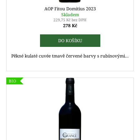
ů
AOP Fitou Domitius 2023
Skladem
229,75 Kč bez DPH
278 Kč
DO KOŠÍKU
Pěkné kulaté cuvée tmavě červené barvy s rubínovými...
BIO