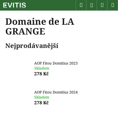
K
Přejít
Hledat
Náku
M
Přihlášen
na
o
obsah
Zpět
Zpět
košík
š
Domaine de LA
í
C
GRANGE
k
o
p
Nejprodávanější
o
t
ř
AOP Fitou Domitius 2023
e
Skladem
278 Kč
b
u
j
AOP Fitou Domitius 2024
e
Skladem
278 Kč
t
e
n