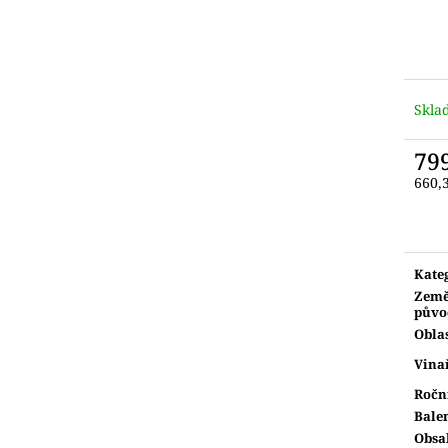
Skla
79
660,
Měr
cena:
Kate
Zem
půvo
Obla
Vina
Ročn
Bale
Obsa