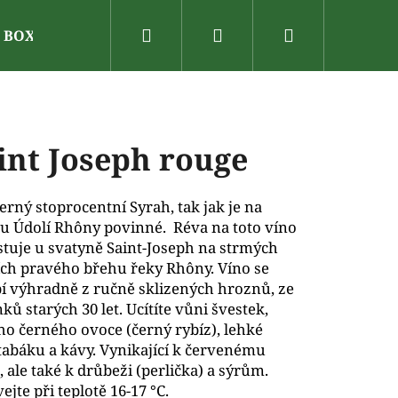
Hledat
Přihlášení
Nákupní
N BOX
Dárkové poukazy
Vinařské oblasti
V
košík
int Joseph rouge
rný stoprocentní Syrah, tak jak je na
u Údolí Rhôny povinné. Réva na toto víno
stuje u svatyně Saint-Joseph na strmých
ích pravého břehu řeky Rhôny. Víno se
í výhradně z ručně sklizených hroznů, ze
ků starých 30 let.
Ucítíte vůni švestek,
ho černého ovoce (černý rybíz), lehké
tabáku a kávy. Vynikající k červenému
 ale také k drůbeži (perlička) a sýrům.
ejte při teplotě 16-17 °C.