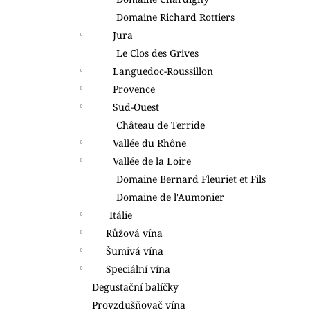
l
Domaine Richard Rottiers
Jura
Le Clos des Grives
Languedoc-Roussillon
Provence
Sud-Ouest
Château de Terride
Vallée du Rhône
Vallée de la Loire
Domaine Bernard Fleuriet et Fils
Domaine de l'Aumonier
Itálie
Růžová vína
Šumivá vína
Speciální vína
Degustační balíčky
Provzdušňovač vína