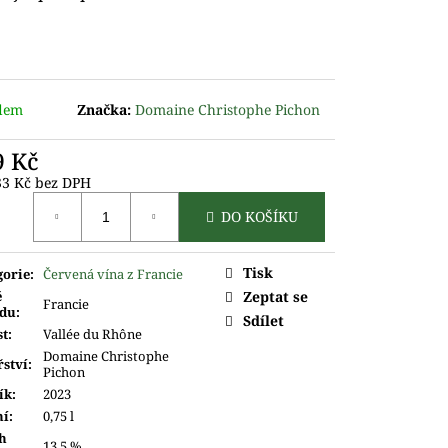
dem
Značka:
Domaine Christophe Pichon
9 Kč
33 Kč bez DPH
ná
DO KOŠÍKU
Tisk
gorie
:
Červená vína z Francie
ě
Zeptat se
Francie
du
:
Sdílet
st
:
Vallée du Rhône
Domaine Christophe
řství
:
Pichon
ík
:
2023
ní
:
0,75 l
h
13,5 %