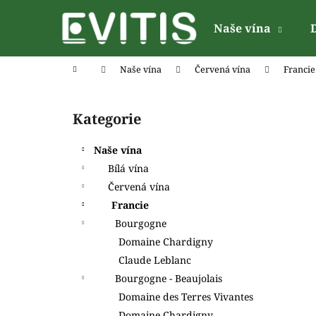
K
Přejít
na
o
Naše vína
obsah
Zpět
Zpět
š
do
do
í
Domů
Naše vína
Červená vína
Francie
k
obchodu
obchodu
P
o
Kategorie
Přeskočit
s
kategorie
t
Naše vína
r
Bílá vína
a
Červená vína
n
Francie
n
Bourgogne
í
Domaine Chardigny
p
Claude Leblanc
a
Bourgogne - Beaujolais
n
Domaine des Terres Vivantes
e
Domaine Chardigny