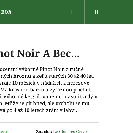
Hledat
Přihlášení
Nákupní
N BOX
Dárkové poukazy
Vinařské oblasti
V
košík
not Noir A Bec...
ocentní výborné Pinot Noir, z ručně
ených hroznů a keřů starých 30 až 40 let.
zraje 10 měsíců v nádržích z nerezové
. Má krásnou barvu a výraznou příchuť
í. Výborné ke grilovanému masu i tvrdým
. Může se pít hned, ale vrcholu se mu
vá po 4 až 10 letech zrání v lahvi.
dem
Značka:
Le Clos des Grives