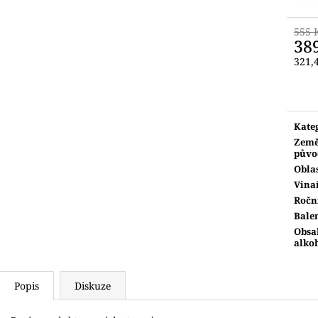
555 
38
321,
Měr
cena:
Kate
Zem
půvo
Obla
Vina
Ročn
Bale
Obsa
alko
Popis
Diskuze