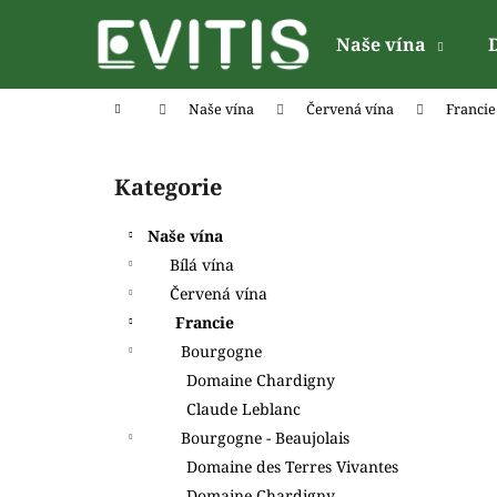
K
Přejít
na
o
Naše vína
obsah
Zpět
Zpět
š
do
do
í
Domů
Naše vína
Červená vína
Francie
k
obchodu
obchodu
P
o
Kategorie
Přeskočit
s
kategorie
t
Naše vína
r
Bílá vína
a
Červená vína
n
Francie
n
Bourgogne
í
Domaine Chardigny
p
Claude Leblanc
a
Bourgogne - Beaujolais
n
Domaine des Terres Vivantes
e
Domaine Chardigny