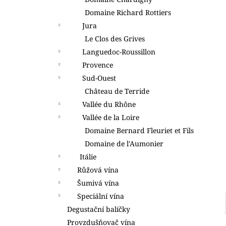
l
Domaine Richard Rottiers
Jura
Le Clos des Grives
Languedoc-Roussillon
Provence
Sud-Ouest
Château de Terride
Vallée du Rhône
Vallée de la Loire
Domaine Bernard Fleuriet et Fils
Domaine de l'Aumonier
Itálie
Růžová vína
Šumivá vína
Speciální vína
Degustační balíčky
Provzdušňovač vína