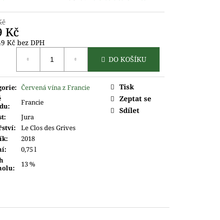
Kč
9 Kč
49 Kč bez DPH
ná
DO KOŠÍKU
Tisk
gorie
:
Červená vína z Francie
ě
Zeptat se
Francie
du
:
Sdílet
st
:
Jura
řství
:
Le Clos des Grives
ík
:
2018
ní
:
0,75 l
h
13 %
holu
: