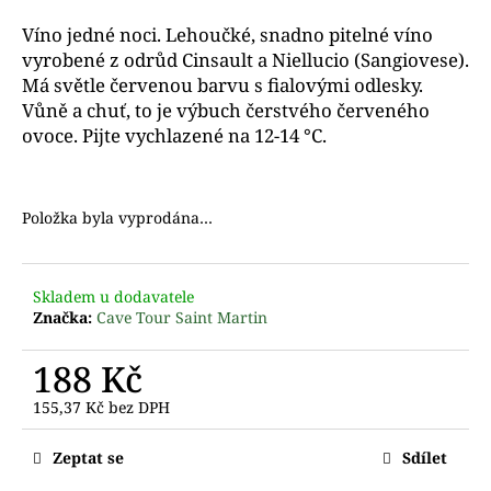
a
Víno jedné noci. Lehoučké, snadno pitelné víno
j
vyrobené z odrůd Cinsault a Niellucio (Sangiovese).
í
Má světle červenou barvu s fialovými odlesky.
t
Vůně a chuť, to je výbuch čerstvého červeného
ovoce. Pijte vychlazené na 12-14 °C.
?
Položka byla vyprodána…
D
o
Skladem u dodavatele
p
Značka:
Cave Tour Saint Martin
o
r
188 Kč
u
č
155,37 Kč bez DPH
u
Měrná
j
cena:
Zeptat se
Sdílet
e