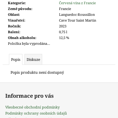
m
Kategorie
:
Červená vína z Francie
e
Země původu
:
Francie
Oblast
:
Languedoc-Roussillon
Vinařství
:
Cave Tour Saint Martin
Ročník
:
2023
Balení
:
0,75 l
Obsah alkoholu
:
12,5 %
Položka byla vyprodána…
Popis
Diskuze
Popis produktu není dostupný
Z
á
Informace pro vás
p
a
Všeobecné obchodní podmínky
t
Podmínky ochrany osobních údajů