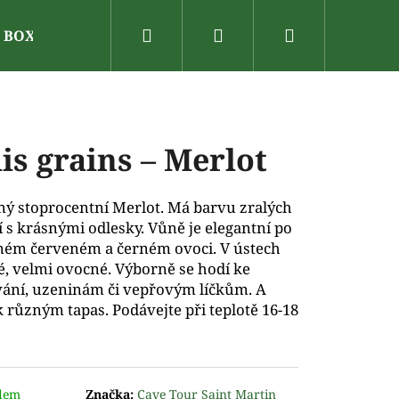
Hledat
Přihlášení
Nákupní
N BOX
Dárkové poukazy
Vinařské oblasti
V
košík
lis grains – Merlot
ý stoprocentní Merlot. Má barvu zralých
í s krásnými odlesky. Vůně je elegantní po
ém červeném a černém ovoci. V ústech
é, velmi ovocné. Výborně se hodí ke
vání, uzeninám či vepřovým líčkům. A
k různým tapas. Podávejte při teplotě 16-18
dem
Značka:
Cave Tour Saint Martin