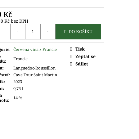
9 Kč
20 Kč bez DPH
ná
DO KOŠÍKU
Tisk
gorie
:
Červená vína z Francie
ě
Zeptat se
Francie
du
:
Sdílet
st
:
Languedoc-Roussillon
řství
:
Cave Tour Saint Martin
ík
:
2023
ní
:
0,75 l
h
14 %
holu
: