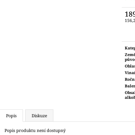
18
156,
Měr
cena:
Kate
Zem
půvo
Obla
Vina
Ročn
Bale
Obsa
alko
Popis
Diskuze
Popis produktu není dostupný