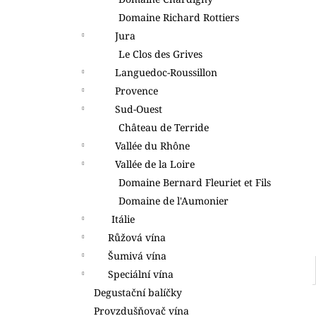
l
Domaine Richard Rottiers
Jura
Le Clos des Grives
Languedoc-Roussillon
Provence
Sud-Ouest
Château de Terride
Vallée du Rhône
Vallée de la Loire
Domaine Bernard Fleuriet et Fils
Domaine de l'Aumonier
Itálie
Růžová vína
Šumivá vína
Speciální vína
Degustační balíčky
Provzdušňovač vína