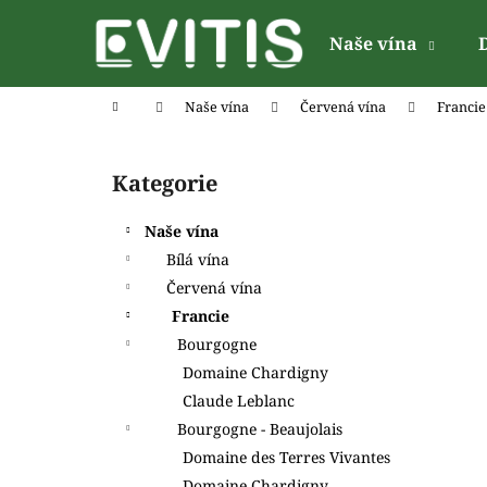
K
Přejít
na
o
Naše vína
obsah
Zpět
Zpět
š
do
do
í
Domů
Naše vína
Červená vína
Francie
k
obchodu
obchodu
P
o
Kategorie
Přeskočit
s
kategorie
t
Naše vína
r
Bílá vína
a
Červená vína
n
Francie
n
Bourgogne
í
Domaine Chardigny
p
Claude Leblanc
a
Bourgogne - Beaujolais
n
Domaine des Terres Vivantes
e
Domaine Chardigny