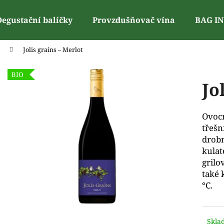
Degustační balíčky
Provzdušňovač vína
BAG I
Jolis grains – Merlot
Co potřebujete najít?
BIO
Jo
Doporučujeme
Ovocn
třešn
drobn
kulat
grilo
také 
°C.
Skla