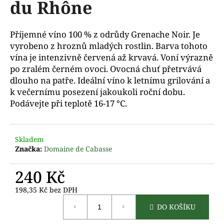
du Rhône
a
j
Příjemné víno 100 % z odrůdy Grenache Noir. Je
í
vyrobeno z hroznů mladých rostlin. Barva tohoto
t
vína je intenzivně červená až krvavá. Voní výrazně
?
po zralém černém ovoci. Ovocná chuť přetrvává
dlouho na patře. Ideální víno k letnímu grilování a
k večernímu posezení jakoukoli roční dobu.
Podávejte při teplotě 16-17 °C.
D
o
p
Skladem
Značka:
Domaine de Cabasse
o
r
240 Kč
u
č
198,35 Kč bez DPH
u
Měrná
j
DO KOŠÍKU
cena:
e