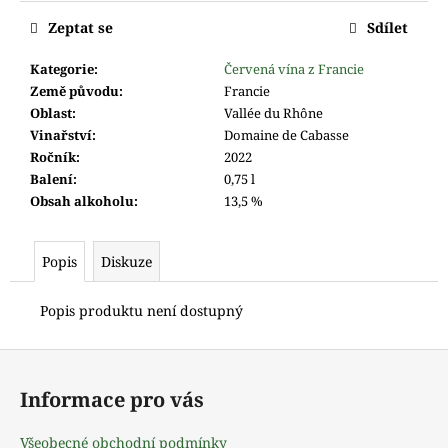
m
e
Zeptat se
Sdílet
Kategorie
:
Červená vína z Francie
Země původu
:
Francie
Oblast
:
Vallée du Rhône
Vinařství
:
Domaine de Cabasse
Ročník
:
2022
Balení
:
0,75 l
Obsah alkoholu
:
13,5 %
Popis
Diskuze
Popis produktu není dostupný
Z
á
Informace pro vás
p
a
Všeobecné obchodní podmínky