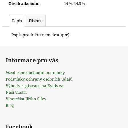
Obsah alkoholu
:
14 %. 14,5 %
Popis
Diskuze
Popis produktu není dostupný
Z
á
Informace pro vás
p
a
Všeobecné obchodní podmínky
t
Podmínky ochrany osobních údajů
í
Výhody registrace na Evitis.cz
Naši vinaři
Vínotečka Jiřího Slívy
Blog
Facebook