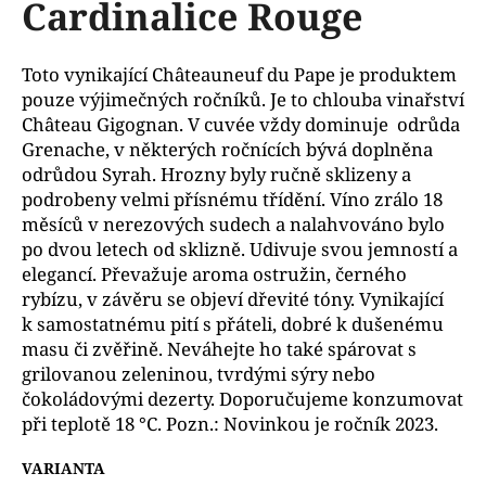
Cardinalice Rouge
a
j
Toto vynikající
Châteauneuf du Pape je produktem
í
pouze výjimečných ročníků. Je to chlouba vinařství
t
Château Gigognan. V cuvée vždy dominuje odrůda
?
Grenache, v některých ročnících bývá doplněna
odrůdou Syrah
. Hrozny byly ručně sklizeny a
podrobeny velmi přísnému třídění. Víno zrálo 18
měsíců v nerezových sudech a nalahvováno bylo
po dvou letech od sklizně. Udivuje svou jemností a
D
elegancí. Převažuje aroma ostružin, černého
o
rybízu, v závěru se objeví dřevité tóny. Vynikající
p
k samostatnému pití s přáteli, dobré k dušenému
o
masu či zvěřině.
Neváhejte ho také spárovat s
r
u
grilovanou zeleninou, tvrdými sýry nebo
č
čokoládovými dezerty.
Doporučujeme konzumovat
u
při teplotě 18 °C. Pozn.: Novinkou je ročník 2023.
j
e
VARIANTA