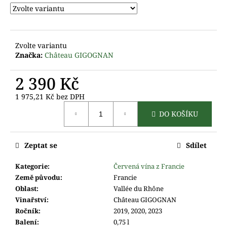
m
e
Zvolte variantu
Značka:
Château GIGOGNAN
2 390 Kč
1 975,21 Kč bez DPH
Měrná
DO KOŠÍKU
cena:
Zeptat se
Sdílet
Kategorie
:
Červená vína z Francie
Země původu
:
Francie
Oblast
:
Vallée du Rhône
Vinařství
:
Château GIGOGNAN
Ročník
:
2019, 2020, 2023
Balení
:
0,75 l