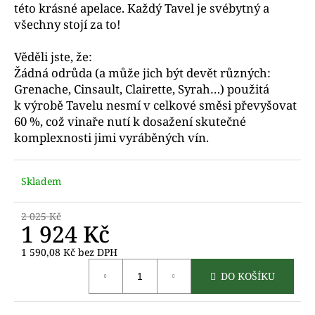
m
této krásné apelace. Každý Tavel je svébytný a
e
všechny stojí za to!
Věděli jste, že:
Žádná odrůda (a může jich být devět různých:
Grenache, Cinsault, Clairette, Syrah…) použitá
k výrobě Tavelu nesmí v celkové směsi převyšovat
60 %, což vinaře nutí k dosažení skutečné
komplexnosti jimi vyráběných vín.
Skladem
2 025 Kč
1 924 Kč
1 590,08 Kč bez DPH
Měrná
DO KOŠÍKU
cena: