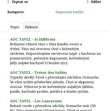
Zeptat se
Sdílet
Kategorie
:
Degustační balíčky
Popis
Diskuze
AOC TAVEL - Si Différent
Brilantní růžové víno s vůní lesního
ovoce a
třešní.
Víno má ovocnou chuť s kořenitým
závěrem.
Doporučujeme servírovat např. s
kachnou na
p
omerančích, pečeným kapounem, kořeněnými
jídly
asijské kuchyně či kozími sýry.
AOC TAVEL - Trésor des Sables
Typický skvělý Tavel
s převažující odrůdou Grenache.
Ve vůni ucítíte především jahody. Chuť je elegantní,
ovocná.
Výborné je ke
kořeněným asijským jídlům
,
paelle, kachním prsům, perličce
a kozím sýrům.
AOC TAVEL - Les Lauzeraies
Bohaté cuvée s převahou odrůdy
Grenache noir
(50
%). Víno intenzivně růžové barvy. Vůně je ovocná.