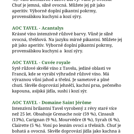
Chuť je jemná, silně ovocná. Můžete jej pít jako
aperitiv. Výborně doplní pikantní pokrmy,
provensálskou kuchyni a kozí sýry.
AOC TAVEL - Acantalys
Krásné víno intenzivně růžové barvy. Vůně je silně
ovocná, třešňová. Na jazyku mírně pikantní. Můžete jej
pít jako aperitiv. Výborně doplní pikantní pokrmy,
provensálskou kuchyni a kozí sýry.
AOC TAVEL - Cuvée royale
Sytě růžové skvělé víno z Tavelu, jediné oblasti ve
Francii, kde se vyrábí výhradně růžové víno. Má
v
ýraznou
vůni jahod a třešní.
Je sametové a plné
chuti.
Skvěle doprovází
jehněčí, kachní prsa, pečeného
kapouna,
asijská jídla, sushi i
kozí sýr.
AOC TAVEL - Domaine Saint Jérôme
Intenzivní brilantní Tavel vyrobený z révy staré více
než 25 let. Obsahuje Grenache noir (59 %), Cinsault
(13%), Carignan (9 %), Mourvèdre (8 %), Syrah (6 %),
Clairette (5 %). Voní po lesním ovoci a třešních. Chuť je
bohatá a ovocná. Skvěle doprovází jídla jako kachna à