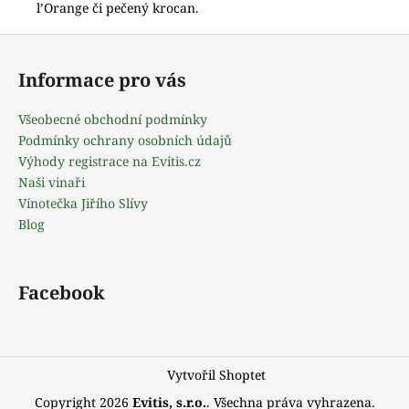
l’Orange či pečený krocan.
Z
á
Informace pro vás
p
a
Všeobecné obchodní podmínky
t
Podmínky ochrany osobních údajů
í
Výhody registrace na Evitis.cz
Naši vinaři
Vínotečka Jiřího Slívy
Blog
Facebook
Vytvořil Shoptet
Copyright 2026
Evitis, s.r.o.
. Všechna práva vyhrazena.