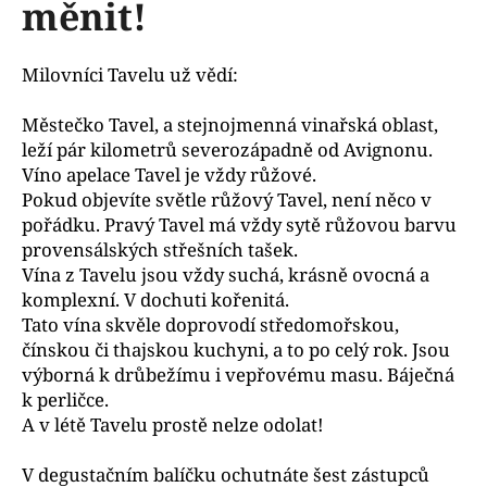
měnit!
a
j
Milovníci Tavelu už vědí:
í
t
Městečko Tavel, a stejnojmenná vinařská oblast,
?
leží pár kilometrů severozápadně od Avignonu.
Víno apelace Tavel je vždy růžové.
Pokud objevíte světle růžový Tavel, není něco v
pořádku. Pravý Tavel má vždy sytě růžovou barvu
provensálských střešních tašek.
D
Vína z Tavelu jsou vždy suchá, krásně ovocná a
o
komplexní. V dochuti kořenitá.
p
Tato vína skvěle doprovodí středomořskou,
o
čínskou či thajskou kuchyni, a to po celý rok. Jsou
r
u
výborná k drůbežímu i vepřovému masu. Báječná
č
k perličce.
u
A v létě Tavelu prostě nelze odolat!
j
e
V degustačním balíčku ochutnáte šest zástupců