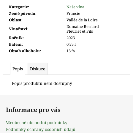
m
Kategorie
:
Naše vína
e
Země původu
:
Francie
Oblast
:
Vallée de la Loire
Domaine Bernard
Vinařství
:
Fleuriet et Fils
Ročník
:
2023
Balení
:
0,75 l
Obsah alkoholu
:
13 %
Popis
Diskuze
Popis produktu není dostupný
Z
á
Informace pro vás
p
a
Všeobecné obchodní podmínky
t
Podmínky ochrany osobních údajů