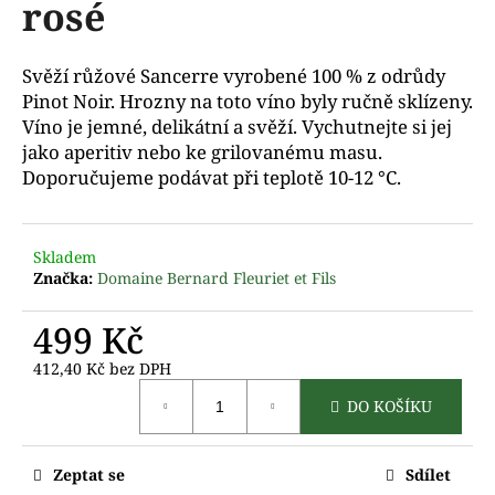
rosé
a
j
Svěží růžové Sancerre vyrobené 100 % z odrůdy
í
Pinot Noir. Hrozny na toto víno byly ručně sklízeny.
t
Víno je jemné, delikátní a svěží.
Vychutnejte si jej
?
jako aperitiv nebo ke grilovanému masu.
Doporučujeme podávat při teplotě 10-12 °C.
D
Skladem
Značka:
Domaine Bernard Fleuriet et Fils
o
p
499 Kč
o
r
412,40 Kč bez DPH
u
Měrná
č
DO KOŠÍKU
cena:
u
j
Zeptat se
Sdílet
e