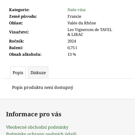
m
e
Kategorie
:
Naše vína
Země původu
:
Francie
Oblast
:
Valée du Rhône
Les Vignerons de TAVEL
Vinařství
:
& LIRAC
Ročník
:
2024
Balení
:
0,75 l
Obsah alkoholu
:
13 %
Popis
Diskuze
Popis produktu není dostupný
Z
á
Informace pro vás
p
a
Všeobecné obchodní podmínky
t
Podmínky ochrany osobních údajů