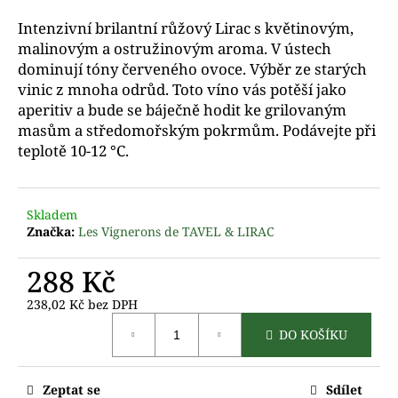
a
Intenzivní brilantní růžový Lirac s květinovým,
j
malinovým a ostružinovým aroma.
V ústech
í
dominují tóny červeného ovoce. Výběr ze starých
t
vinic z mnoha odrůd. Toto víno vás potěší jako
aperitiv a bude se báječně hodit ke grilovaným
?
masům a středomořským pokrmům.
Podávejte při
teplotě 10-12 °C.
D
Skladem
o
Značka:
Les Vignerons de TAVEL & LIRAC
p
o
288 Kč
r
u
238,02 Kč bez DPH
Měrná
č
DO KOŠÍKU
cena:
u
j
e
Zeptat se
Sdílet