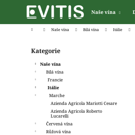
K
Přejít
na
o
Naše vína
obsah
Zpět
Zpět
š
do
do
í
Domů
Naše vína
Bílá vína
Itálie
k
obchodu
obchodu
P
o
Kategorie
Přeskočit
s
kategorie
t
Naše vína
r
Bílá vína
a
Francie
n
Itálie
n
Marche
í
Azienda Agricola Mariotti Cesare
p
Azienda Agricola Roberto
a
Lucarelli
n
Červená vína
e
Růžová vína