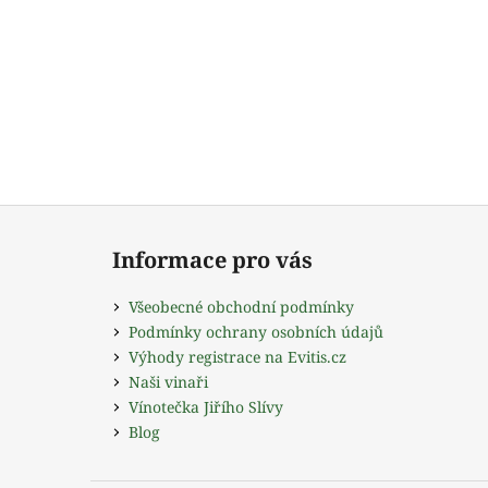
Z
á
Informace pro vás
p
a
Všeobecné obchodní podmínky
t
Podmínky ochrany osobních údajů
í
Výhody registrace na Evitis.cz
Naši vinaři
Vínotečka Jiřího Slívy
Blog