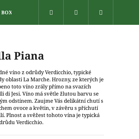
Hledat
Přihlášení
Nákupní
N BOX
Dárkové poukazy
Vinařské oblasti
V
košík
lla Piana
né víno z odrůdy Verdicchio, typické
y oblasti La Marche. Hrozny, ze kterých je
eno toto víno zrály přímo na svazích
lli di Jesi. Víno má světle žlutou barvu se
ým odstínem. Zaujme Vás delikátní chutí s
hem ovoce a květin, v závěru s příchutí
í. Plnost a svěžest tohoto vína je typická
drůdu Verdicchio.