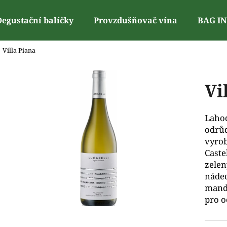
Degustační balíčky
Provzdušňovač vína
BAG I
Villa Piana
Co potřebujete najít?
Vi
Doporučujeme
Lahod
odrůd
vyrob
Caste
zelen
nádec
mandl
pro o