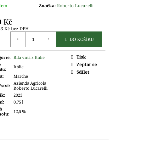
dem
Značka:
Roberto Lucarelli
9 Kč
43 Kč bez DPH
ná
DO KOŠÍKU
Tisk
gorie
:
Bílá vína z Itálie
ě
Zeptat se
Itálie
du
:
Sdílet
st
:
Marche
Azienda Agricola
řství
:
Roberto Lucarelli
ík
:
2023
ní
:
0,75 l
h
12,5 %
holu
: