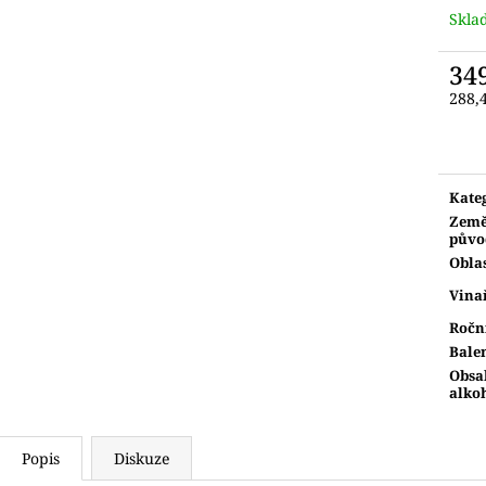
Skla
34
288,
Měr
cena:
Kate
Zem
půvo
Obla
Vina
Ročn
Bale
Obsa
alko
Popis
Diskuze